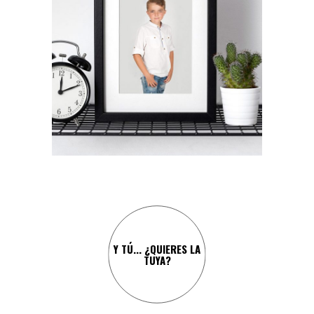
¡Y CARLOS NO IBA A SER
MENOS!
Y TÚ... ¿QUIERES LA
TUYA?