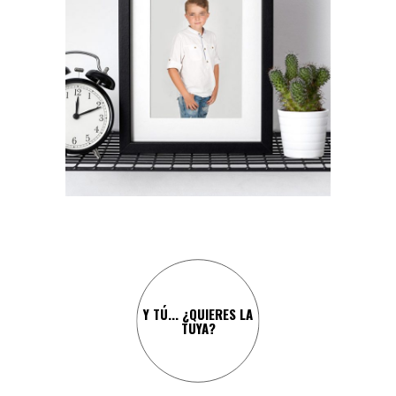
¡Y CARLOS NO IBA A SER
MENOS!
Y TÚ... ¿QUIERES LA
TUYA?