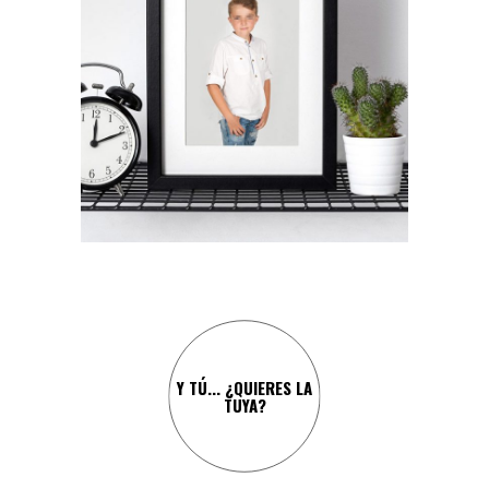
¡Y CARLOS NO IBA A SER
MENOS!
Y TÚ... ¿QUIERES LA
TUYA?