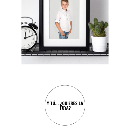
¡Y CARLOS NO IBA A SER
MENOS!
Y TÚ... ¿QUIERES LA
TUYA?