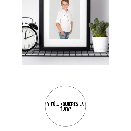
¡Y CARLOS NO IBA A SER
MENOS!
Y TÚ... ¿QUIERES LA
TUYA?